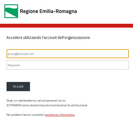
Accedere utilizzando l'account dell'organizzazione
Accedi
Se sei un utente esterno, nel campo email, scrivi
EXTRARER\
nome utente
(ricevuto tramite email di abilitazione)
Per problemi tecnici contatta l’
assistenza informatica
.