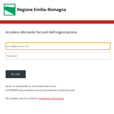
Accedere utilizzando l'account dell'organizzazione
Accedi
Se sei un utente esterno, nel campo email, scrivi
EXTRARER\
nome utente
(ricevuto tramite email di abilitazione)
Per problemi tecnici contatta l’
assistenza informatica
.