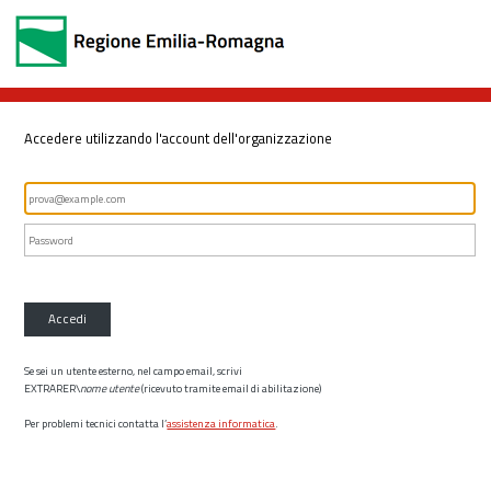
Accedere utilizzando l'account dell'organizzazione
Accedi
Se sei un utente esterno, nel campo email, scrivi
EXTRARER\
nome utente
(ricevuto tramite email di abilitazione)
Per problemi tecnici contatta l’
assistenza informatica
.