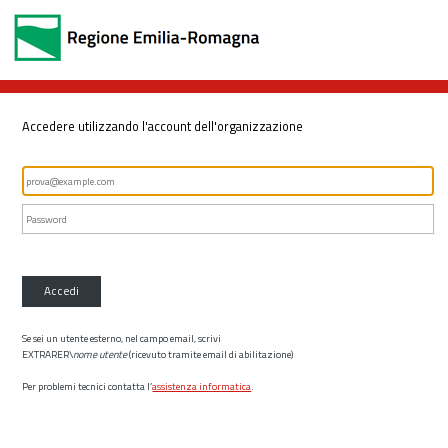
Accedere utilizzando l'account dell'organizzazione
Accedi
Se sei un utente esterno, nel campo email, scrivi
EXTRARER\
nome utente
(ricevuto tramite email di abilitazione)
Per problemi tecnici contatta l’
assistenza informatica
.