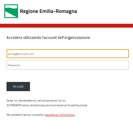
Accedere utilizzando l'account dell'organizzazione
Accedi
Se sei un utente esterno, nel campo email, scrivi
EXTRARER\
nome utente
(ricevuto tramite email di abilitazione)
Per problemi tecnici contatta l’
assistenza informatica
.