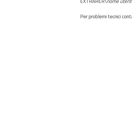
EXTRARER\
nome utent
Per problemi tecnici cont