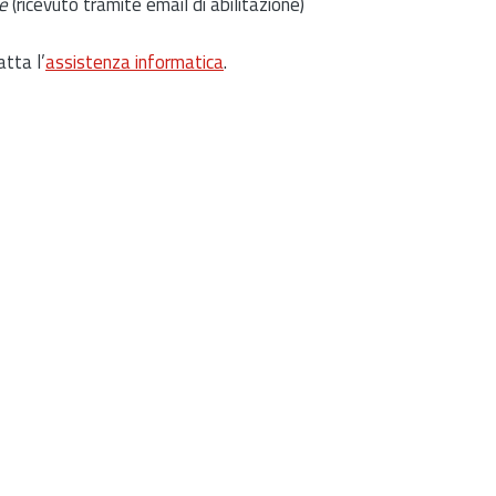
e
(ricevuto tramite email di abilitazione)
atta l’
assistenza informatica
.