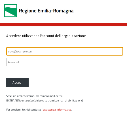
Accedere utilizzando l'account dell'organizzazione
Accedi
Se sei un utente esterno, nel campo email, scrivi
EXTRARER\
nome utente
(ricevuto tramite email di abilitazione)
Per problemi tecnici contatta l’
assistenza informatica
.