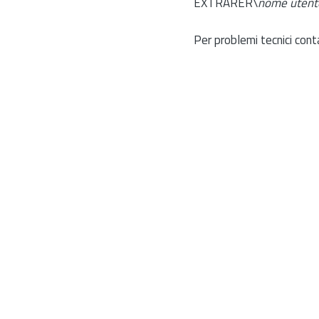
EXTRARER\
nome utent
Per problemi tecnici cont