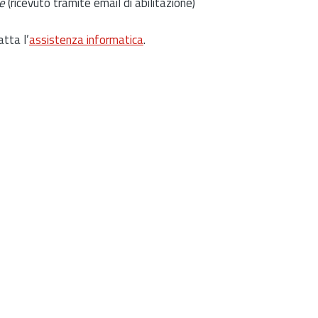
e
(ricevuto tramite email di abilitazione)
atta l’
assistenza informatica
.