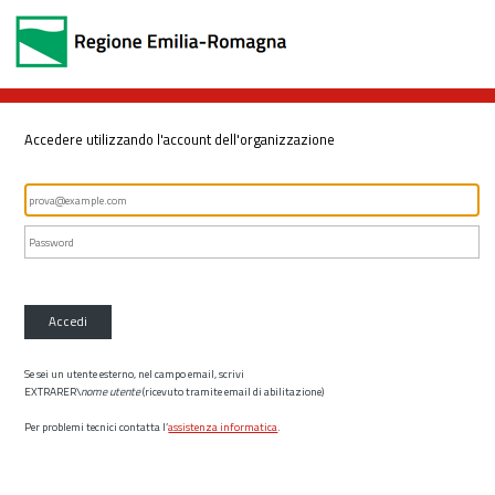
Accedere utilizzando l'account dell'organizzazione
Accedi
Se sei un utente esterno, nel campo email, scrivi
EXTRARER\
nome utente
(ricevuto tramite email di abilitazione)
Per problemi tecnici contatta l’
assistenza informatica
.