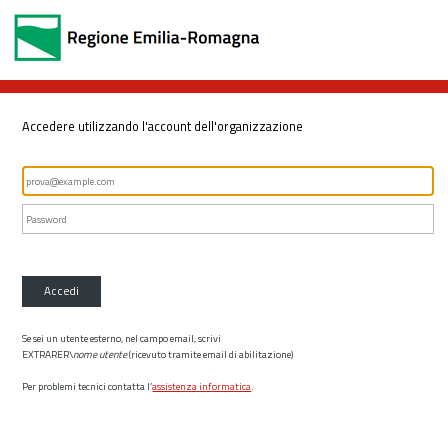
Accedere utilizzando l'account dell'organizzazione
Accedi
Se sei un utente esterno, nel campo email, scrivi
EXTRARER\
nome utente
(ricevuto tramite email di abilitazione)
Per problemi tecnici contatta l’
assistenza informatica
.