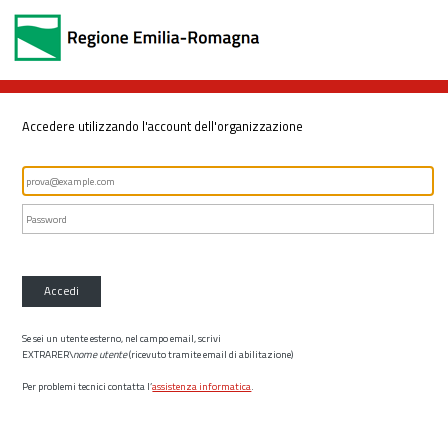
Accedere utilizzando l'account dell'organizzazione
Accedi
Se sei un utente esterno, nel campo email, scrivi
EXTRARER\
nome utente
(ricevuto tramite email di abilitazione)
Per problemi tecnici contatta l’
assistenza informatica
.