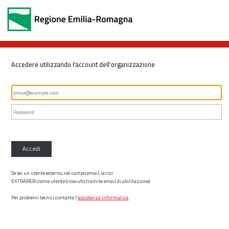
Accedere utilizzando l'account dell'organizzazione
Accedi
Se sei un utente esterno, nel campo email, scrivi
EXTRARER\
nome utente
(ricevuto tramite email di abilitazione)
Per problemi tecnici contatta l’
assistenza informatica
.