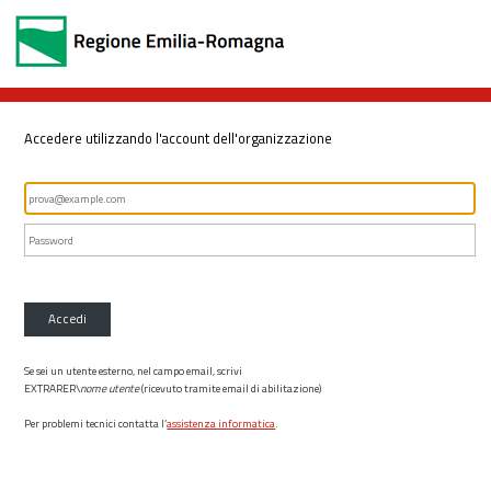
Accedere utilizzando l'account dell'organizzazione
Accedi
Se sei un utente esterno, nel campo email, scrivi
EXTRARER\
nome utente
(ricevuto tramite email di abilitazione)
Per problemi tecnici contatta l’
assistenza informatica
.