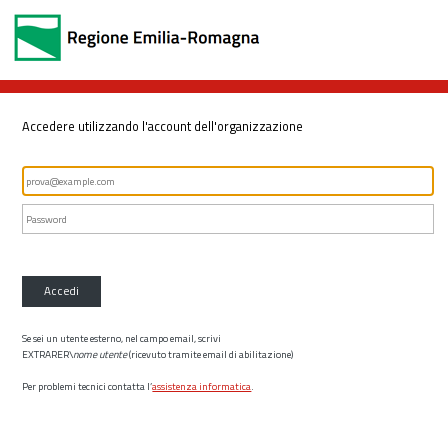
Accedere utilizzando l'account dell'organizzazione
Accedi
Se sei un utente esterno, nel campo email, scrivi
EXTRARER\
nome utente
(ricevuto tramite email di abilitazione)
Per problemi tecnici contatta l’
assistenza informatica
.