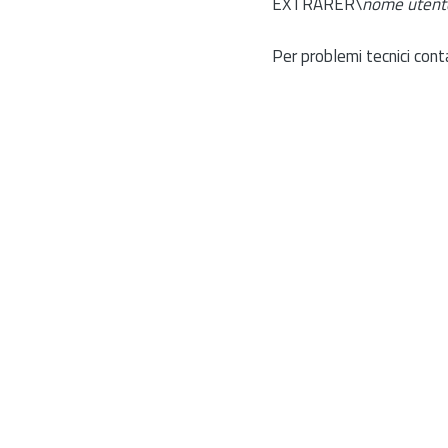
EXTRARER\
nome utent
Per problemi tecnici cont