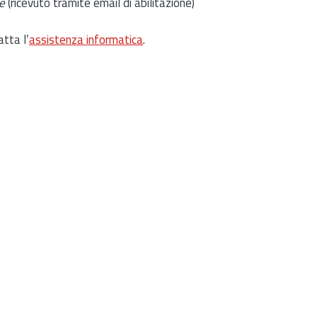
e
(ricevuto tramite email di abilitazione)
atta l’
assistenza informatica
.