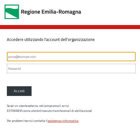
Accedere utilizzando l'account dell'organizzazione
Accedi
Se sei un utente esterno, nel campo email, scrivi
EXTRARER\
nome utente
(ricevuto tramite email di abilitazione)
Per problemi tecnici contatta l’
assistenza informatica
.