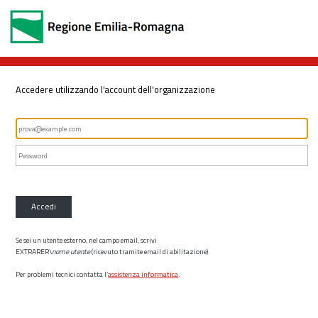
Accedere utilizzando l'account dell'organizzazione
Accedi
Se sei un utente esterno, nel campo email, scrivi
EXTRARER\
nome utente
(ricevuto tramite email di abilitazione)
Per problemi tecnici contatta l’
assistenza informatica
.