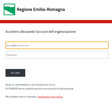
Accedere utilizzando l'account dell'organizzazione
Accedi
Se sei un utente esterno, nel campo email, scrivi
EXTRARER\
nome utente
(ricevuto tramite email di abilitazione)
Per problemi tecnici contatta l’
assistenza informatica
.