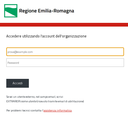
Accedere utilizzando l'account dell'organizzazione
Accedi
Se sei un utente esterno, nel campo email, scrivi
EXTRARER\
nome utente
(ricevuto tramite email di abilitazione)
Per problemi tecnici contatta l’
assistenza informatica
.