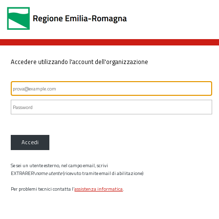
Accedere utilizzando l'account dell'organizzazione
Accedi
Se sei un utente esterno, nel campo email, scrivi
EXTRARER\
nome utente
(ricevuto tramite email di abilitazione)
Per problemi tecnici contatta l’
assistenza informatica
.