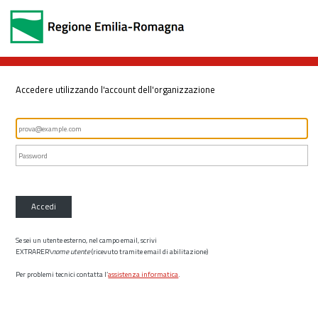
Accedere utilizzando l'account dell'organizzazione
Accedi
Se sei un utente esterno, nel campo email, scrivi
EXTRARER\
nome utente
(ricevuto tramite email di abilitazione)
Per problemi tecnici contatta l’
assistenza informatica
.