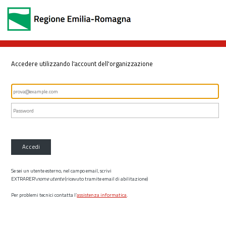
Accedere utilizzando l'account dell'organizzazione
Accedi
Se sei un utente esterno, nel campo email, scrivi
EXTRARER\
nome utente
(ricevuto tramite email di abilitazione)
Per problemi tecnici contatta l’
assistenza informatica
.