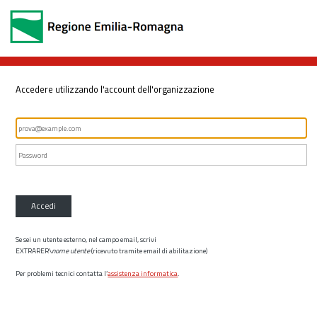
Accedere utilizzando l'account dell'organizzazione
Accedi
Se sei un utente esterno, nel campo email, scrivi
EXTRARER\
nome utente
(ricevuto tramite email di abilitazione)
Per problemi tecnici contatta l’
assistenza informatica
.