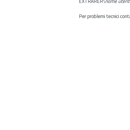
EXTRARER\
nome utent
Per problemi tecnici cont