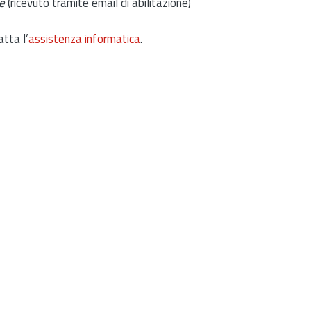
e
(ricevuto tramite email di abilitazione)
atta l’
assistenza informatica
.