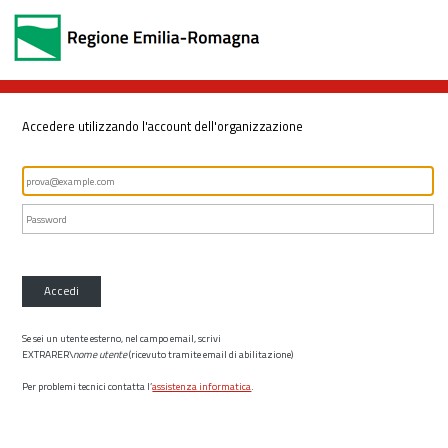
Accedere utilizzando l'account dell'organizzazione
Accedi
Se sei un utente esterno, nel campo email, scrivi
EXTRARER\
nome utente
(ricevuto tramite email di abilitazione)
Per problemi tecnici contatta l’
assistenza informatica
.