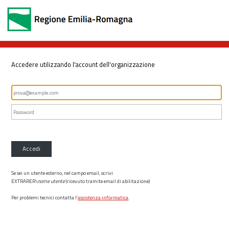
Accedere utilizzando l'account dell'organizzazione
Accedi
Se sei un utente esterno, nel campo email, scrivi
EXTRARER\
nome utente
(ricevuto tramite email di abilitazione)
Per problemi tecnici contatta l’
assistenza informatica
.