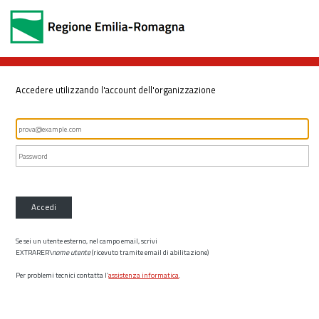
Accedere utilizzando l'account dell'organizzazione
Accedi
Se sei un utente esterno, nel campo email, scrivi
EXTRARER\
nome utente
(ricevuto tramite email di abilitazione)
Per problemi tecnici contatta l’
assistenza informatica
.