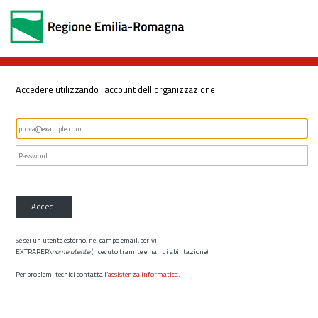
Accedere utilizzando l'account dell'organizzazione
Accedi
Se sei un utente esterno, nel campo email, scrivi
EXTRARER\
nome utente
(ricevuto tramite email di abilitazione)
Per problemi tecnici contatta l’
assistenza informatica
.