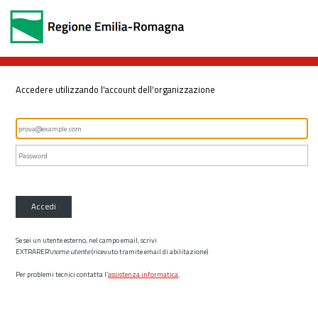
Accedere utilizzando l'account dell'organizzazione
Accedi
Se sei un utente esterno, nel campo email, scrivi
EXTRARER\
nome utente
(ricevuto tramite email di abilitazione)
Per problemi tecnici contatta l’
assistenza informatica
.