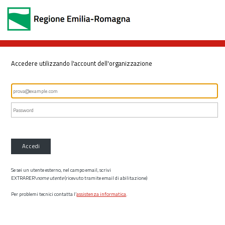
Accedere utilizzando l'account dell'organizzazione
Accedi
Se sei un utente esterno, nel campo email, scrivi
EXTRARER\
nome utente
(ricevuto tramite email di abilitazione)
Per problemi tecnici contatta l’
assistenza informatica
.