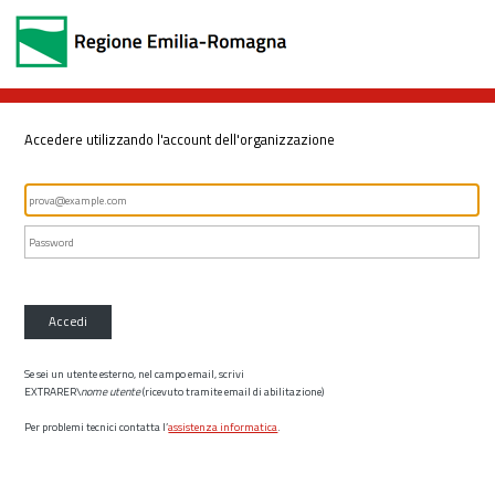
Accedere utilizzando l'account dell'organizzazione
Accedi
Se sei un utente esterno, nel campo email, scrivi
EXTRARER\
nome utente
(ricevuto tramite email di abilitazione)
Per problemi tecnici contatta l’
assistenza informatica
.