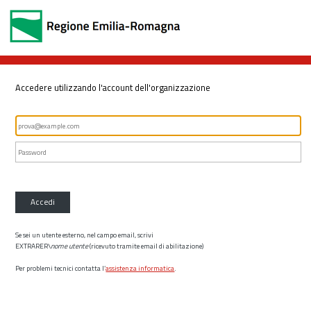
Accedere utilizzando l'account dell'organizzazione
Accedi
Se sei un utente esterno, nel campo email, scrivi
EXTRARER\
nome utente
(ricevuto tramite email di abilitazione)
Per problemi tecnici contatta l’
assistenza informatica
.