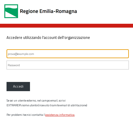
Accedere utilizzando l'account dell'organizzazione
Accedi
Se sei un utente esterno, nel campo email, scrivi
EXTRARER\
nome utente
(ricevuto tramite email di abilitazione)
Per problemi tecnici contatta l’
assistenza informatica
.