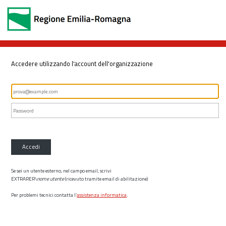
Accedere utilizzando l'account dell'organizzazione
Accedi
Se sei un utente esterno, nel campo email, scrivi
EXTRARER\
nome utente
(ricevuto tramite email di abilitazione)
Per problemi tecnici contatta l’
assistenza informatica
.