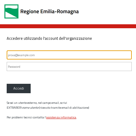
Accedere utilizzando l'account dell'organizzazione
Accedi
Se sei un utente esterno, nel campo email, scrivi
EXTRARER\
nome utente
(ricevuto tramite email di abilitazione)
Per problemi tecnici contatta l’
assistenza informatica
.