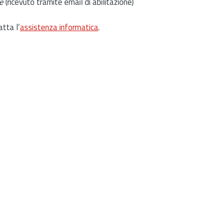
e
(ricevuto tramite email di abilitazione)
atta l’
assistenza informatica
.