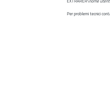
EXTRARER\
nome utent
Per problemi tecnici cont