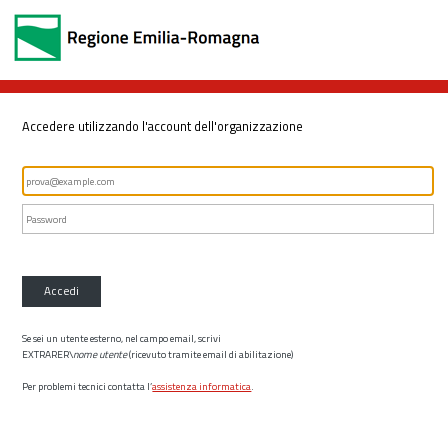
Accedere utilizzando l'account dell'organizzazione
Accedi
Se sei un utente esterno, nel campo email, scrivi
EXTRARER\
nome utente
(ricevuto tramite email di abilitazione)
Per problemi tecnici contatta l’
assistenza informatica
.