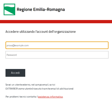
Accedere utilizzando l'account dell'organizzazione
Accedi
Se sei un utente esterno, nel campo email, scrivi
EXTRARER\
nome utente
(ricevuto tramite email di abilitazione)
Per problemi tecnici contatta l’
assistenza informatica
.