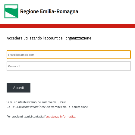
Accedere utilizzando l'account dell'organizzazione
Accedi
Se sei un utente esterno, nel campo email, scrivi
EXTRARER\
nome utente
(ricevuto tramite email di abilitazione)
Per problemi tecnici contatta l’
assistenza informatica
.