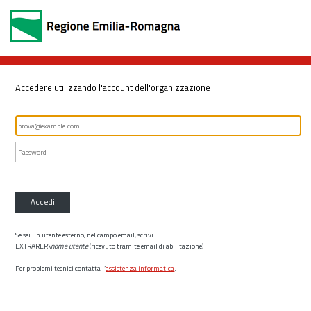
Accedere utilizzando l'account dell'organizzazione
Accedi
Se sei un utente esterno, nel campo email, scrivi
EXTRARER\
nome utente
(ricevuto tramite email di abilitazione)
Per problemi tecnici contatta l’
assistenza informatica
.