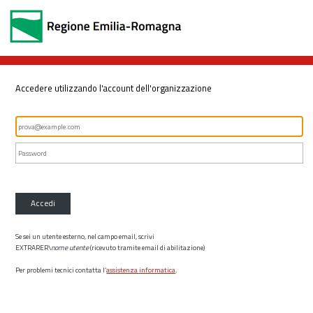
Accedere utilizzando l'account dell'organizzazione
Accedi
Se sei un utente esterno, nel campo email, scrivi
EXTRARER\
nome utente
(ricevuto tramite email di abilitazione)
Per problemi tecnici contatta l’
assistenza informatica
.