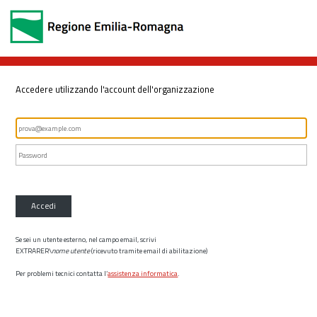
Accedere utilizzando l'account dell'organizzazione
Accedi
Se sei un utente esterno, nel campo email, scrivi
EXTRARER\
nome utente
(ricevuto tramite email di abilitazione)
Per problemi tecnici contatta l’
assistenza informatica
.