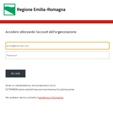
Accedere utilizzando l'account dell'organizzazione
Accedi
Se sei un utente esterno, nel campo email, scrivi
EXTRARER\
nome utente
(ricevuto tramite email di abilitazione)
Per problemi tecnici contatta l’
assistenza informatica
.