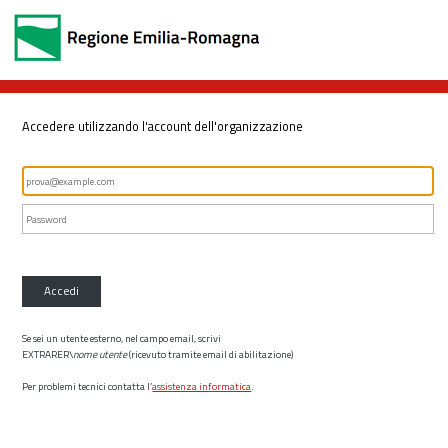
Accedere utilizzando l'account dell'organizzazione
Accedi
Se sei un utente esterno, nel campo email, scrivi
EXTRARER\
nome utente
(ricevuto tramite email di abilitazione)
Per problemi tecnici contatta l’
assistenza informatica
.