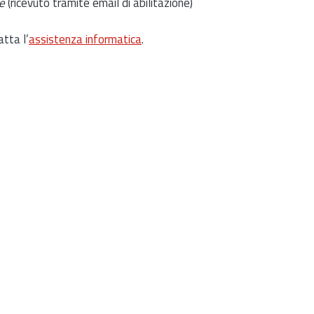
e
(ricevuto tramite email di abilitazione)
atta l’
assistenza informatica
.