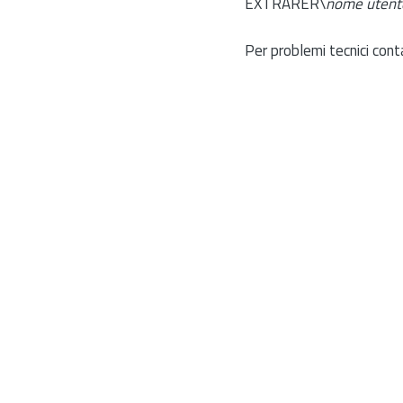
EXTRARER\
nome utent
Per problemi tecnici cont