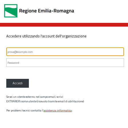
Accedere utilizzando l'account dell'organizzazione
Accedi
Se sei un utente esterno, nel campo email, scrivi
EXTRARER\
nome utente
(ricevuto tramite email di abilitazione)
Per problemi tecnici contatta l’
assistenza informatica
.