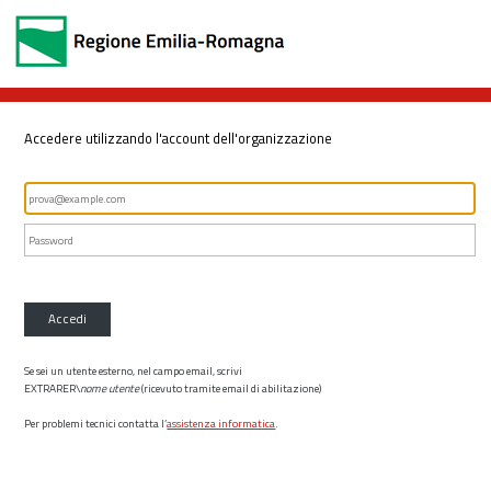
Accedere utilizzando l'account dell'organizzazione
Accedi
Se sei un utente esterno, nel campo email, scrivi
EXTRARER\
nome utente
(ricevuto tramite email di abilitazione)
Per problemi tecnici contatta l’
assistenza informatica
.