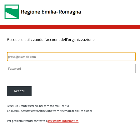
Accedere utilizzando l'account dell'organizzazione
Accedi
Se sei un utente esterno, nel campo email, scrivi
EXTRARER\
nome utente
(ricevuto tramite email di abilitazione)
Per problemi tecnici contatta l’
assistenza informatica
.