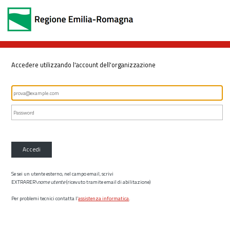
Accedere utilizzando l'account dell'organizzazione
Accedi
Se sei un utente esterno, nel campo email, scrivi
EXTRARER\
nome utente
(ricevuto tramite email di abilitazione)
Per problemi tecnici contatta l’
assistenza informatica
.