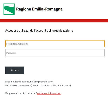
Accedere utilizzando l'account dell'organizzazione
Accedi
Se sei un utente esterno, nel campo email, scrivi
EXTRARER\
nome utente
(ricevuto tramite email di abilitazione)
Per problemi tecnici contatta l’
assistenza informatica
.